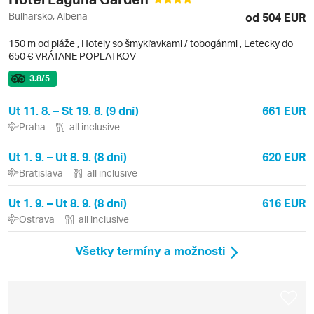
Bulharsko, Albena
od 504 EUR
150 m od pláže
,
Hotely so šmykľavkami / tobogánmi
, Letecky do
650 € VRÁTANE POPLATKOV
3.8
/5
Ut 11. 8. – St 19. 8. (9 dní)
661 EUR
Praha
all inclusive
Ut 1. 9. – Ut 8. 9. (8 dní)
620 EUR
Bratislava
all inclusive
Ut 1. 9. – Ut 8. 9. (8 dní)
616 EUR
Ostrava
all inclusive
Všetky termíny a možnosti