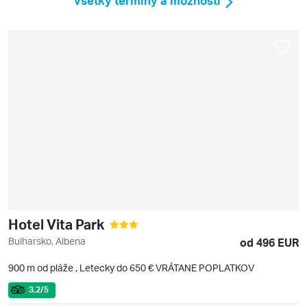
Všetky termíny a možnosti
Hotel Vita Park
Bulharsko, Albena
od 496 EUR
900 m od pláže
,
Letecky do 650 € VRÁTANE POPLATKOV
3.2
/5