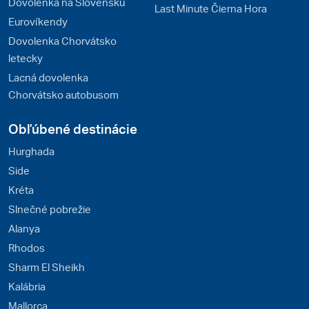
Dovolenka na Slovensku
Last Minute Čierna Hora
Eurovíkendy
Dovolenka Chorvátsko
letecky
Lacná dovolenka
Chorvátsko autobusom
Obľúbené destinácie
Hurghada
Side
Kréta
Slnečné pobrežie
Alanya
Rhodos
Sharm El Sheikh
Kalábria
Mallorca