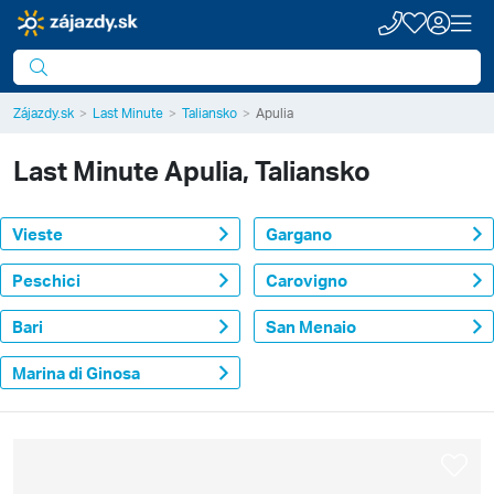
Zájazdy.sk
Last Minute
Taliansko
Apulia
Last Minute
Apulia, Taliansko
Vieste
Gargano
Peschici
Carovigno
Bari
San Menaio
Marina di Ginosa