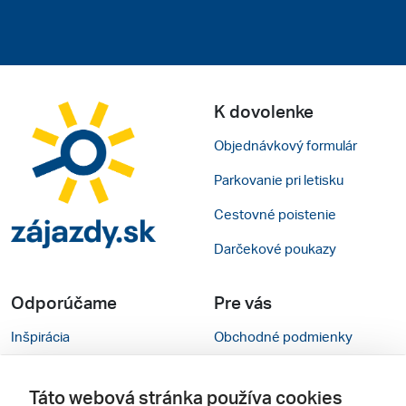
K dovolenke
Objednávkový formulár
Parkovanie pri letisku
Cestovné poistenie
Darčekové poukazy
Odporúčame
Pre vás
Inšpirácia
Obchodné podmienky
Rady na cestu
Kontakty
Táto webová stránka používa cookies
Cestovné kancelárie
Nastavenie cookies