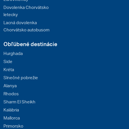
Dovolenka Chorvátsko
letecky
Lacná dovolenka
Chorvátsko autobusom
Obľúbené destinácie
Hurghada
Side
Kréta
Slnečné pobrežie
Alanya
Rhodos
Sharm El Sheikh
Kalábria
Mallorca
Primorsko