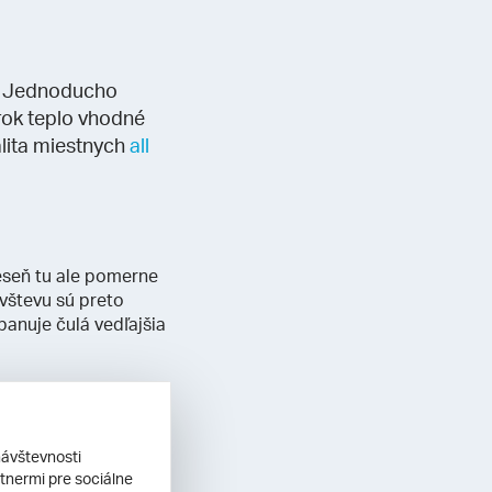
? Jednoducho
 rok teplo vhodné
alita miestnych
all
jeseň tu ale pomerne
vštevu sú preto
anuje čulá vedľajšia
 Krištof Kolumbus,
návštevnosti
staršie mesto
tnermi pre sociálne