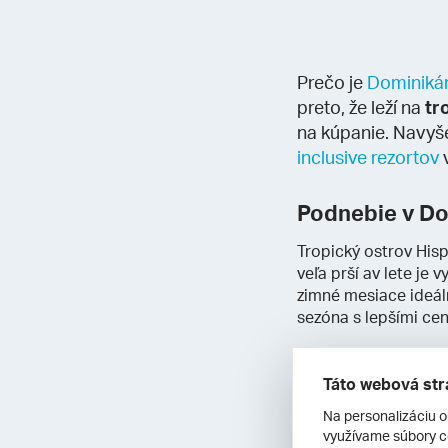
Prečo je
Dominikán
preto, že leží na
tr
na kúpanie. Navyše
inclusive rezortov
v
Podnebie v Do
Tropický ostrov His
veľa prší av lete j
zimné mesiace ideál
sezóna s lepšími cen
Zaujímavosti
Táto webová str
Ostrov Hispaniola, n
Na personalizáciu o
ktorý naň prvýkrát p
využívame súbory co