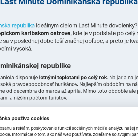
Last Minute Dominikánska republika
ska republika
ideálnym cieľom Last Minute dovolenky
opickom karibskom ostrove
, kde je v podstate po celý
 sa v poslednej dobe teší značnej obľube, a preto je kv
eľmi vysoká.
minikánskej republike
paniola disponuje
letnými teplotami po celý rok
. Na jar a na 
e vysoká pravdepodobnosť hurikánov. Najlepším obdobím na ná
ne od decembra do marca až apríla. Mimo toto obdobie ale p
ami a nižším počtom turistov.
ánka používa cookies
a ktorom Dominikánska republika leží, pre Európanov objavil
bsahu a reklám, poskytovanie funkcií sociálnych médií a analýzu našej 
riplával v roku 1492 ao štyri roky neskôr tu bolo založené naj
okie. Informácie o tom, ako náš web používate, zdieľame so svojimi par