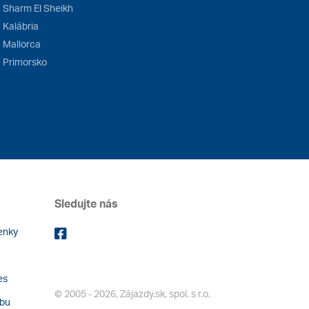
Sharm El Sheikh
Kalábria
Mallorca
Primorsko
Sledujte nás
enky
es
© 2005 - 2026, Zájazdy.sk, spol. s r.o.
ebu