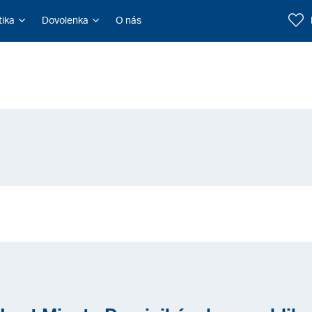
tika
Dovolenka
O nás