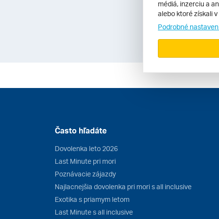
v Amerike Santo Dom
médiá, inzerciu a an
larimarom
a
domini
alebo ktoré získali 
Podrobné nastaven
Často hľadáte
Dovolenka leto 2026
Last Minute pri mori
Poznávacie zájazdy
Najlacnejšia dovolenka pri mori s all inclusive
Exotika s priamym letom
Last Minute s all inclusive