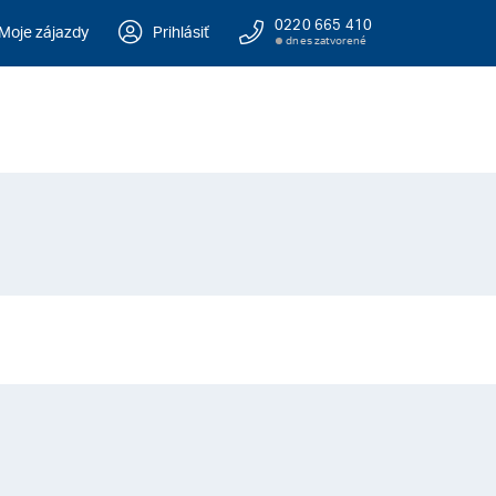
0220 665 410
Moje zájazdy
Prihlásiť
dnes zatvorené