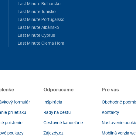
Last Minute Bulharsko
Last Minute Tunisko
Last Minute Portugalsko
Last Minute Albánsko
Last Minute Cyprus
Last Minute Čierna Hora
olenke
Odporúčame
Pre vás
ávkový formulár
Inšpirácia
Obchodné podmi
nie pri letisku
Rady na cestu
Kontakty
é poistenie
Cestovné kancelárie
Nastavenie cooki
ové poukazy
Zájezdy.cz
Mobilná verzia w