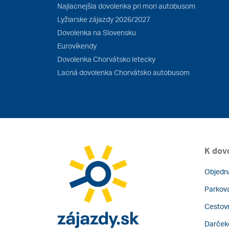
Najlacnejšia dovolenka pri mori autobusom
Lyžiarske zájazdy 2026/2027
Dovolenka na Slovensku
Eurovíkendy
Dovolenka Chorvátsko letecky
Lacná dovolenka Chorvátsko autobusom
K dov
Objedn
Parkova
Cestovn
Darček