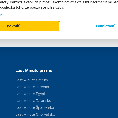
ingo. Dnes je krajina preslávená rumom, cigary alebo
polo
alýzy. Partneri tieto údaje môžu skombinovať s ďalšími informáciami, kto
kánskym jantárom
.
v dôsledku toho, že používate ich služby.
ia
Povoliť
Odmietnuť
Last Minute pri mori
Last Minute Grécko
Last Minute Turecko
Last Minute Egypt
Last Minute Taliansko
Last Minute Španielsko
Last Minute Chorvátsko