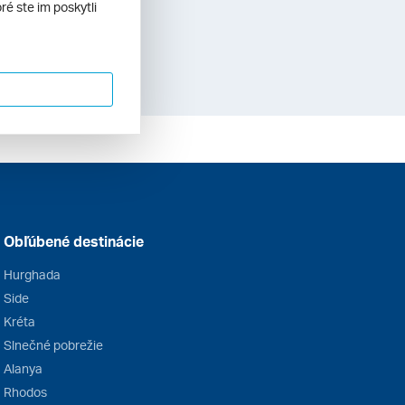
drahokamom
ré ste im poskytli
Obľúbené destinácie
Hurghada
Side
Kréta
Slnečné pobrežie
Alanya
Rhodos