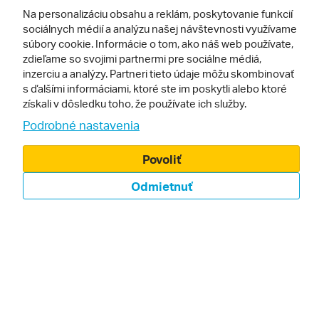
Na personalizáciu obsahu a reklám, poskytovanie funkcií
Darčekové poukazy
sociálnych médií a analýzu našej návštevnosti využívame
súbory cookie. Informácie o tom, ako náš web používate,
Odporúčame
Pre vás
zdieľame so svojimi partnermi pre sociálne médiá,
inzerciu a analýzy. Partneri tieto údaje môžu skombinovať
Inšpirácia
Obchodné podmienky
s ďalšími informáciami, ktoré ste im poskytli alebo ktoré
získali v dôsledku toho, že používate ich služby.
Rady na cestu
Kontakty
Podrobné nastavenia
Cestovné kancelárie
Nastavenie cookies
Povoliť
Zájezdy.cz
Verzia webu pre PC
Odmietnuť
Sledujte nás