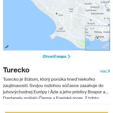
Otvoriť mapu
Turecko
viac
Turecko je štátom, ktorý ponúka hneď niekoľko
zaujímavostí. Svojou rozlohou súčasne zasahuje do
juhovýchodnej Európy i Ázie a jeho prielivy Bospor a
Dardanely spájajú Čierne a Egejské more. Z tohto
dôvodu je tiež označované za bránu Orientu. Práve
orientálna kultúra je lákadlom a motívom pre mnohých