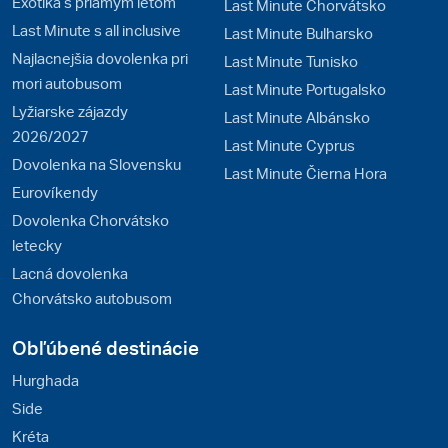
Exotika s priamym letom
Last Minute Chorvátsko
Last Minute s all inclusive
Last Minute Bulharsko
Najlacnejšia dovolenka pri
Last Minute Tunisko
mori autobusom
Last Minute Portugalsko
Lyžiarske zájazdy
Last Minute Albánsko
2026/2027
Last Minute Cyprus
Dovolenka na Slovensku
Last Minute Čierna Hora
Eurovíkendy
Dovolenka Chorvátsko
letecky
Lacná dovolenka
Chorvátsko autobusom
Obľúbené destinácie
Hurghada
Side
Kréta