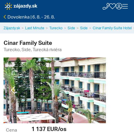
Dovolenka | 6. 8. - 26. 8.
Zájazdy.sk
Last Minute
Turecko
Side
Side
Cinar Family Suite Hotel
Cinar Family Suite
Turecko, Side, Turecká riviéra
Previous
Next
1 137
EUR/os
Cena