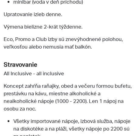
minibar (voda v deň príchodu)
Upratovanie izieb denne.
Výmena bielizne 2-krát týždenne.
Eco, Promo a Club izby sú znevýhodnené polohou,
veľkosťou alebo nemusia mať balkón.
Stravovanie
All Inclusive - all inclusive
Koncept zahŕňa raňajky, obed a večeru formou bufetu,
prestávku na kávu, miestne alkoholické a
nealkoholické nápoje (1000 - 2200). Len 1 nápoj na
osobu za noc.
Všetky importované nápoje, izbová služba, nápoje
na diskotéke a na pláži, všetky nápoje po 2200 sú
za poplatok.