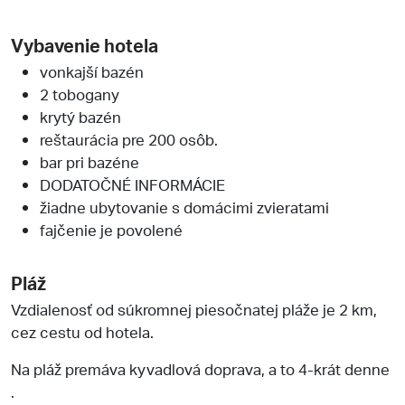
Vybavenie hotela
vonkajší bazén
2 tobogany
krytý bazén
reštaurácia pre 200 osôb.
bar pri bazéne
DODATOČNÉ INFORMÁCIE
žiadne ubytovanie s domácimi zvieratami
fajčenie je povolené
Pláž
Vzdialenosť od súkromnej piesočnatej pláže je 2 km,
cez cestu od hotela.
Na pláž premáva kyvadlová doprava, a to 4-krát denne
.