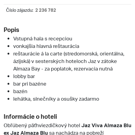
Číslo zájazdu:
2 236 782
Popis
Vstupná hala s recepciou
vonkajšia hlavná reštaurácia
reštaurácie á la carte (stredomorská, orientálna,
ázijská) v sesterských hoteloch Jaz v zátoke
Almaza Bay - za poplatok, rezervacia nutná
lobby bar
bar pri bazéne
bazén
lehátka, slnečníky a osušky zadarmo
Informácie o hoteli
Obľúbený päťhviezdičkový hotel
Jaz Viva Almaza Blu
ex Jaz Almaza Blu
sa nachádza na pobreží