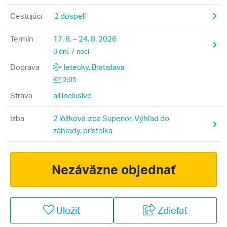
Cestujúci
2 dospelí
Termín
17. 8. – 24. 8. 2026
8 dní, 7 nocí
Doprava
letecky, Bratislava
2:05
Strava
all inclusive
Izba
2 lôžková izba Superior, Výhľad do
záhrady, prístelka
Nezáväzne objednať
Uložiť
Zdieľať