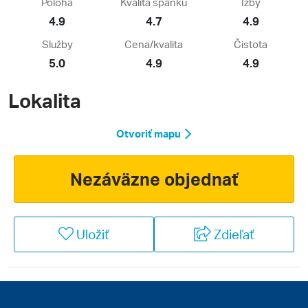
Poloha
Kvalita spánku
Izby
4.9
4.7
4.9
Služby
Cena/kvalita
Čistota
5.0
4.9
4.9
Lokalita
Otvoriť mapu
Nezáväzne objednať
Uložiť
Zdieľať