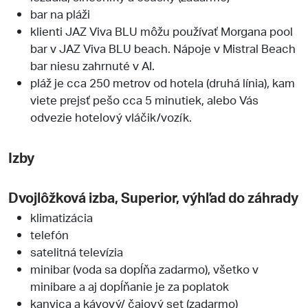
bar na pláži
klienti JAZ Viva BLU môžu používať Morgana pool
bar v JAZ Viva BLU beach. Nápoje v Mistral Beach
bar niesu zahrnuté v AI.
pláž je cca 250 metrov od hotela (druhá línia), kam
viete prejsť pešo cca 5 minutiek, alebo Vás
odvezie hotelový vláčik/vozík.
Izby
Dvojlôžková izba, Superior, výhľad do záhrady
klimatizácia
telefón
satelitná televízia
minibar (voda sa dopĺňa zadarmo), všetko v
minibare a aj dopĺňanie je za poplatok
kanvica a kávový/ čajový set (zadarmo)