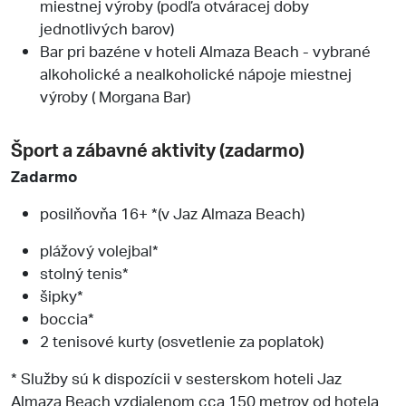
miestnej výroby (podľa otváracej doby
jednotlivých barov)
Bar pri bazéne v hoteli Almaza Beach - vybrané
alkoholické a nealkoholické nápoje miestnej
výroby ( Morgana Bar)
Šport a zábavné aktivity (zadarmo)
Zadarmo
posilňovňa 16+ *(v Jaz Almaza Beach)
plážový volejbal*
stolný tenis*
šipky*
boccia*
2 tenisové kurty (osvetlenie za poplatok)
* Služby sú k dispozícii v sesterskom hoteli Jaz
Almaza Beach vzdialenom cca 150 metrov od hotela