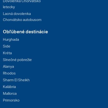
Dovolenka Chorvátsko
letecky
Lacná dovolenka
Chorvátsko autobusom
Obľúbené destinácie
Hurghada
Side
Kréta
Slnečné pobrežie
Alanya
Rhodos
Sharm El Sheikh
Kalábria
Mallorca
Primorsko