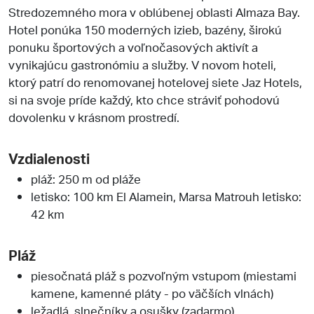
Stredozemného mora v oblúbenej oblasti Almaza Bay.
Hotel ponúka 150 moderných izieb, bazény, širokú
ponuku športových a voľnočasových aktivít a
vynikajúcu gastronómiu a služby. V novom hoteli,
ktorý patrí do renomovanej hotelovej siete Jaz Hotels,
si na svoje príde každý, kto chce stráviť pohodovú
dovolenku v krásnom prostredí.
Vzdialenosti
pláž: 250 m od pláže
letisko: 100 km El Alamein, Marsa Matrouh letisko:
42 km
Pláž
piesočnatá pláž s pozvoľným vstupom (miestami
kamene, kamenné pláty - po väčších vlnách)
ležadlá, slnečníky a osušky (zadarmo)