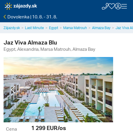
Dovolenka | 10. 8. - 31. 8.
Zájazdy.sk
Last Minute
Egypt
Marsa Matrouh
Almaza Bay
Jaz Viva A
Jaz Viva Almaza Blu
Egypt, Alexandria, Marsa Matrouh, Almaza Bay
Previous
Next
1 299
EUR/os
Cena