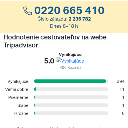
0220 665 410
Číslo zájazdu:
2 236 782
Dnes 8–18 h
Hodnotenie cestovateľov na webe
Tripadvisor
Vynikajúce
5.0
406 Recenzií
Vynikajúce
394
Veľmi dobré
11
Priemerné
1
Slabé
1
Hrozné
0