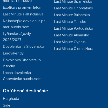
mori s all inclusive
Last Minute Španielsko
Exotika s priamym letom
Last Minute Chorvátsko
Last Minute s all inclusive
Last Minute Bulharsko
Najlacnejšia dovolenka pri
Last Minute Tunisko
mori autobusom
Last Minute Portugalsko
Lyžiarske zájazdy
Last Minute Albánsko
2026/2027
Last Minute Cyprus
Dovolenka na Slovensku
Last Minute Čierna Hora
Eurovíkendy
Dovolenka Chorvátsko
letecky
Lacná dovolenka
Chorvátsko autobusom
Obľúbené destinácie
Hurghada
Side