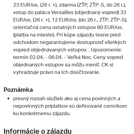
23 EUR/os. (26 r. +), zdarma (ZŤP, ZŤP-S, do 26 r.),
vstup do paláca Versailles (objednaný vopred) 33
EUR/os. (26 r. +), 12 EUR/os. (do 26 r., ZŤP, ZŤP-S),
orientačná cena ostatných vstupov 80 EUR/os.
(platba na mieste). Pri kúpe zájazdu tesne pred
odchodom negarantujeme dostupnosť všetkých
vopred objednávaných vstupov. . Upozornenie:
termín 02.04. - 06.04. - Veľká Noc. Ceny vopred
objednaných vstupov sa môžu meniť. CK si
vyhradzuje právo na ich doúčtovanie.
Poznámka
presný rozsah služieb ako aj cena povinných a
nepovinných príplatkov sú definované cenníkom
ku konkrétnemu zájazdu.
Informácie o zájazdu