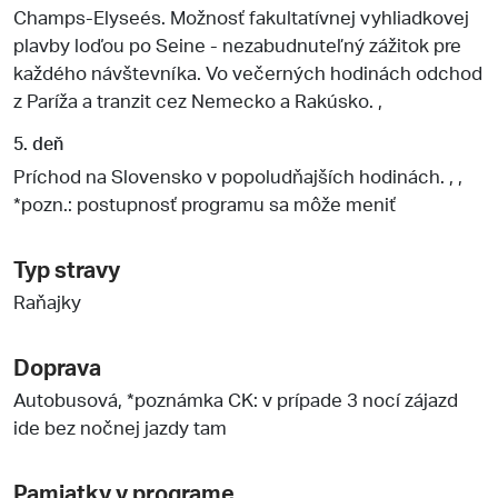
Champs-Elyseés. Možnosť fakultatívnej vyhliadkovej
plavby loďou po Seine - nezabudnuteľný zážitok pre
každého návštevníka. Vo večerných hodinách odchod
z Paríža a tranzit cez Nemecko a Rakúsko. ,
5. deň
Príchod na Slovensko v popoludňajších hodinách. , ,
*pozn.: postupnosť programu sa môže meniť
Typ stravy
Raňajky
Doprava
Autobusová, *poznámka CK: v prípade 3 nocí zájazd
ide bez nočnej jazdy tam
Pamiatky v programe