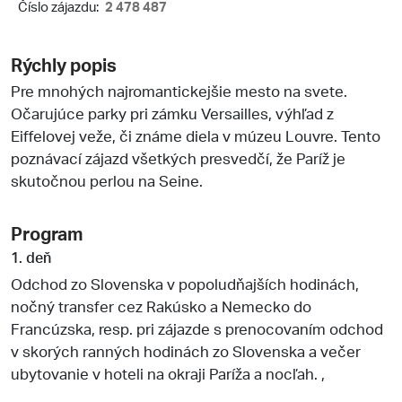
Číslo zájazdu:
2 478 487
Rýchly popis
Pre mnohých najromantickejšie mesto na svete.
Očarujúce parky pri zámku Versailles, výhľad z
Eiffelovej veže, či známe diela v múzeu Louvre. Tento
poznávací zájazd všetkých presvedčí, že Paríž je
skutočnou perlou na Seine.
Program
1. deň
Odchod zo Slovenska v popoludňajších hodinách,
nočný transfer cez Rakúsko a Nemecko do
Francúzska, resp. pri zájazde s prenocovaním odchod
v skorých ranných hodinách zo Slovenska a večer
ubytovanie v hoteli na okraji Paríža a nocľah. ,