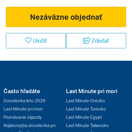
romantické mesto plné života a umeleckých zážitkov.
Vďaka značnej rozľahlosti francúzskeho územia tu
Nezáväzne objednať
taktiež nájdete zasnežené vrcholy Pyrenejí a Álp, ktoré
sú vychýreným rajom pre lyžiarov, rovnako ako aj
čarovné Azúrové pobrežie na juhu krajiny. Každý kút
Uložiť
Zdieľať
tejto osobitej krajiny vám umožní prežiť jedinečné
okamihy. Francúzsko je taktiež rajom eurovíkendov a
poznávacích zájazdov. Veľmi populárne sú historické
pamiatky svetového formátu rozosiate po celej krajine
od Normandie až po Azúrové pobrežie. Francúzsko je
svetovo najvychýrenejšou vinárskou krajinou, ktorá sa
preslávila aj vďaka cyklistike.
Často hľadáte
Last Minute pri mori
Dovolenka leto 2026
Last Minute Grécko
Last Minute pri mori
Last Minute Turecko
Poznávacie zájazdy
Last Minute Egypt
Najlacnejšia dovolenka pri
Last Minute Taliansko