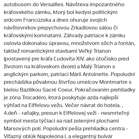
autobusom do Versailles. Návšteva impozantného
kráľovského zámku, ktorý bol kedysi politickým
srdcom Francúzska a dnes ohuruje svojich
návštevníkov prepychovou Zrkadlovou sálou či
kráľovskými komnatami. Záhrady patriace k zámku
oslovia dokonalou úpravou, množstvom sôch a fontán,
taktiež romantickými stavbami Veľký Trianon
(postavený pre kráľa Ľudovíta XIV. ako útočisko pred
životom na kráľovskom dvore) a Malý Trianon s
anglickým parkom, patriaci Márii Antoinette. Popoludní
prechádzka pôvabnou štvrťou umelcov Montmartre s
bielou Bazilikou Sacré Coeur. Pokračovaním prehliadky
je zóna Trocadéro, ktorá poskytuje azda najlepší
výhľad na Eiffelovu vežu. Večer návrat do hotela. ,
4.deň - raňajky, presun k Eiffelovej veži - nesmrteľný
symbol mesta týčiaci sa nad zelenými plochami
Marsových polí. Popoludní pešia prehliadka centra -
Víťazný oblúk Napoleóna I. a elegantný bulvár