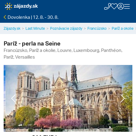
Dovolenka | 12. 8. - 30. 8.
Zájazdy.sk
Last Minute
Poznávacie zájazdy
Francúzsko
Paríž a okolie
Paríž - perla na Seine
Francúzsko, Paríž a okolie, Louvre, Luxembourg, Panthéon,
Paríž, Versailles
Previous
Next