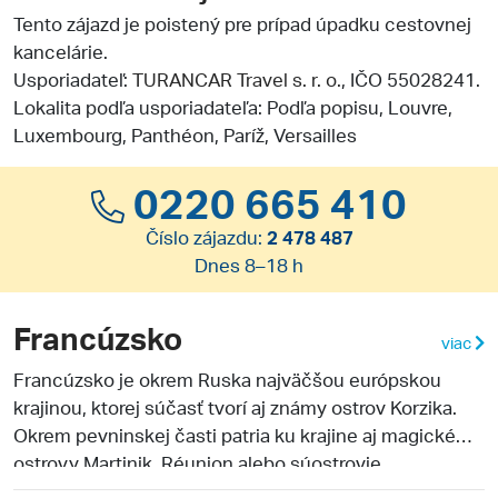
Tento zájazd je poistený pre prípad úpadku cestovnej
kancelárie.
Usporiadateľ:
TURANCAR Travel s. r. o.
, IČO 55028241.
Lokalita podľa usporiadateľa: Podľa popisu, Louvre,
Luxembourg, Panthéon, Paríž, Versailles
0220 665 410
Číslo zájazdu:
2 478 487
Dnes 8–18 h
Francúzsko
viac
Francúzsko je okrem Ruska najväčšou európskou
krajinou, ktorej súčasť tvorí aj známy ostrov Korzika.
Okrem pevninskej časti patria ku krajine aj magické
ostrovy Martinik, Réunion alebo súostrovie
Francúzska Polynézia. Hlavným mestom je Paríž,