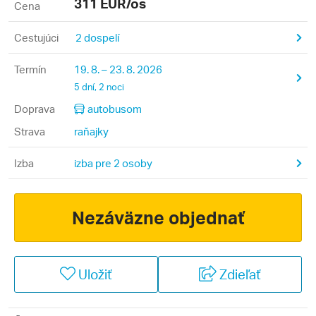
311
EUR/os
Cena
Cestujúci
2 dospelí
Termín
19. 8. – 23. 8. 2026
5 dní, 2 noci
Doprava
autobusom
Strava
raňajky
Izba
izba pre 2 osoby
Nezáväzne objednať
Uložiť
Zdieľať