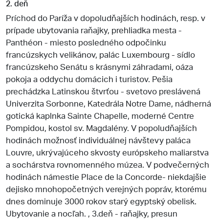
2. deň
Príchod do Paríža v dopoludňajších hodinách, resp. v
prípade ubytovania raňajky, prehliadka mesta -
Panthéon - miesto posledného odpočinku
francúzskych velikánov, palác Luxembourg - sídlo
francúzskeho Senátu s krásnymi záhradami, oáza
pokoja a oddychu domácich i turistov. Pešia
prechádzka Latinskou štvrťou - svetovo preslávená
Univerzita Sorbonne, Katedrála Notre Dame, nádherná
gotická kaplnka Sainte Chapelle, moderné Centre
Pompidou, kostol sv. Magdalény. V popoludňajších
hodinách možnosť individuálnej návštevy paláca
Louvre, ukrývajúceho skvosty európskeho maliarstva
a sochárstva rovnomenného múzea. V podvečerných
hodinách námestie Place de la Concorde- niekdajšie
dejisko mnohopočetných verejných popráv, ktorému
dnes dominuje 3000 rokov starý egyptský obelisk.
Ubytovanie a nocľah. , 3.deň - raňajky, presun