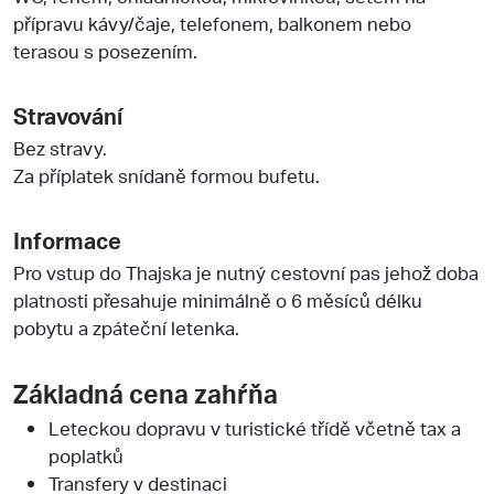
přípravu kávy/čaje, telefonem, balkonem nebo
terasou s posezením.
Stravování
Bez stravy.
Za příplatek snídaně formou bufetu.
Informace
Pro vstup do Thajska je nutný cestovní pas jehož doba
platnosti přesahuje minimálně o 6 měsíců délku
pobytu a zpáteční letenka.
Základná cena zahŕňa
Leteckou dopravu v turistické třídě včetně tax a
poplatků
Transfery v destinaci