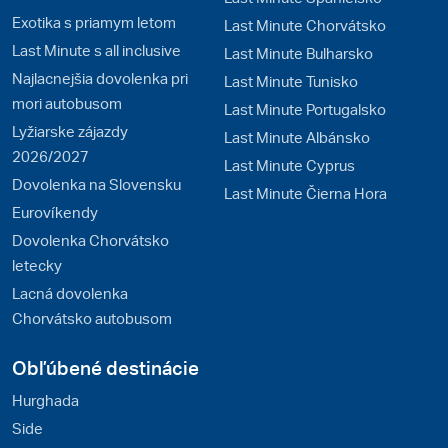
Exotika s priamym letom
Last Minute Chorvátsko
Last Minute s all inclusive
Last Minute Bulharsko
Najlacnejšia dovolenka pri
Last Minute Tunisko
mori autobusom
Last Minute Portugalsko
Lyžiarske zájazdy
Last Minute Albánsko
2026/2027
Last Minute Cyprus
Dovolenka na Slovensku
Last Minute Čierna Hora
Eurovíkendy
Dovolenka Chorvátsko
letecky
Lacná dovolenka
Chorvátsko autobusom
Obľúbené destinácie
Hurghada
Side