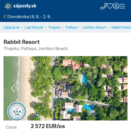
Dovolenka | 8. 8. - 2. 9.
Zájazdy.sk
Last Minute
Thajsko
Pattaya
Jomtien Beach
Rabbit Resor
Rabbit Resort
Thajsko, Pattaya, Jomtien Beach
Previous
Next
2 572
EUR/os
Cena