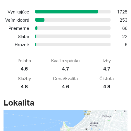
Vynikajúce
1725
Veľmi dobré
253
Priemerné
66
Slabé
22
Hrozné
6
Poloha
Kvalita spánku
Izby
4.6
4.7
4.7
Služby
Cena/kvalita
Čistota
4.8
4.6
4.8
Lokalita