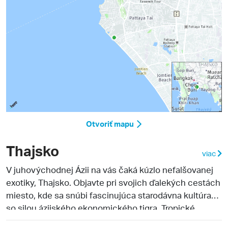
Otvoriť mapu
Thajsko
viac
V juhovýchodnej Ázii na vás čaká kúzlo nefalšovanej
exotiky, Thajsko. Objavte pri svojich ďalekých cestách
miesto, kde sa snúbi fascinujúca starodávna kultúra
so silou ázijského ekonomického tigra. Tropické
podnebie Thajska umožnilo vznik unikátnych