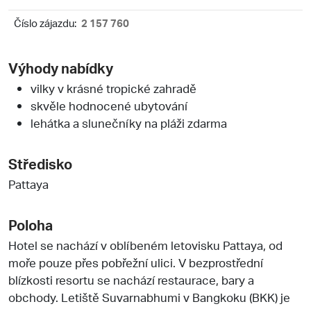
Číslo zájazdu:
2 157 760
Výhody nabídky
vilky v krásné tropické zahradě
skvěle hodnocené ubytování
lehátka a slunečníky na pláži zdarma
Středisko
Pattaya
Poloha
Hotel se nachází v oblíbeném letovisku Pattaya, od
moře pouze přes pobřežní ulici. V bezprostřední
blízkosti resortu se nachází restaurace, bary a
obchody. Letiště Suvarnabhumi v Bangkoku (BKK) je