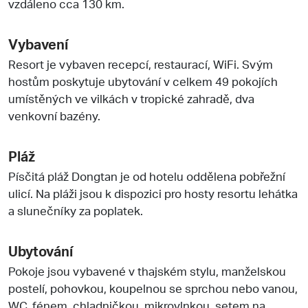
vzdáleno cca 130 km.
Vybavení
Resort je vybaven recepcí, restaurací, WiFi. Svým
hostům poskytuje ubytování v celkem 49 pokojích
umístěných ve vilkách v tropické zahradě, dva
venkovní bazény.
Pláž
Písčitá pláž Dongtan je od hotelu oddělena pobřežní
ulicí. Na pláži jsou k dispozici pro hosty resortu lehátka
a slunečníky za poplatek.
Ubytování
Pokoje jsou vybavené v thajském stylu, manželskou
postelí, pohovkou, koupelnou se sprchou nebo vanou,
WC, fénem, chladničkou, mikrovlnkou, setem na