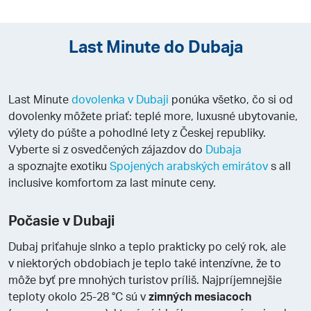
Last Minute do Dubaja
Last Minute
dovolenka v Dubaji
ponúka všetko, čo si od
dovolenky môžete priať: teplé more, luxusné ubytovanie,
výlety do púšte a pohodlné lety z Českej republiky.
Vyberte si z osvedčených zájazdov do
Dubaja
a spoznajte exotiku
Spojených arabských emirátov
s all
inclusive komfortom za last minute ceny.
Počasie v Dubaji
Dubaj priťahuje slnko a teplo prakticky po celý rok, ale
v niektorých obdobiach je teplo také intenzívne, že to
môže byť pre mnohých turistov príliš. Najpríjemnejšie
teploty okolo 25-28 °C sú v
zimných mesiacoch