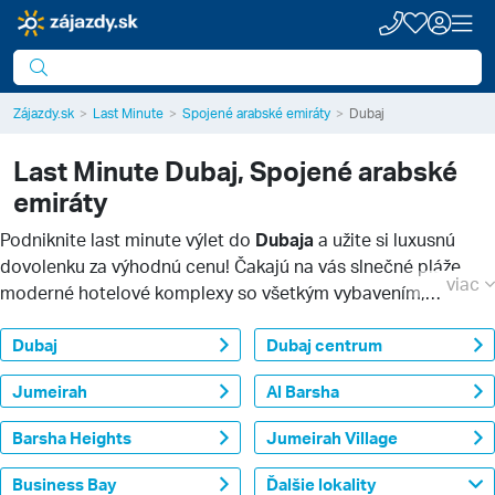
Zájazdy.sk
Last Minute
Spojené arabské emiráty
Dubaj
Last Minute
Dubaj, Spojené arabské
emiráty
Podniknite last minute výlet do
Dubaja
a užite si luxusnú
dovolenku za výhodnú cenu! Čakajú na vás slnečné pláže,
viac
moderné hotelové komplexy so všetkým vybavením,
príjemné nákupy na tradičných trhoch a v luxusných
nákupných centrách a
Dubaj
exotické zážitky v púšti
Dubaj centrum
. Objavte,
prečo je Dubaj pulzujúcim srdcom Spojených arabských
Jumeirah
Al Barsha
emirátov.
Barsha Heights
Jumeirah Village
Business Bay
Ďalšie lokality