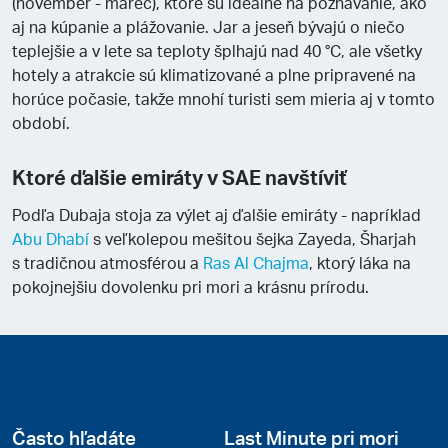
(november - marec), ktoré sú ideálne na poznávanie, ako
aj na kúpanie a plážovanie. Jar a jeseň bývajú o niečo
teplejšie a v lete sa teploty šplhajú nad 40 °C, ale všetky
hotely a atrakcie sú klimatizované a plne pripravené na
horúce počasie, takže mnohí turisti sem mieria aj v tomto
období.
Ktoré ďalšie emiráty v SAE navštíviť
Podľa Dubaja stoja za výlet aj ďalšie emiráty - napríklad
Abu Dhabí
s veľkolepou mešitou šejka Zayeda, Šharjah
s tradičnou atmosférou a
Ras Al Chajma
, ktorý láka na
pokojnejšiu dovolenku pri mori a krásnu prírodu.
Často hľadáte
Last Minute pri mori