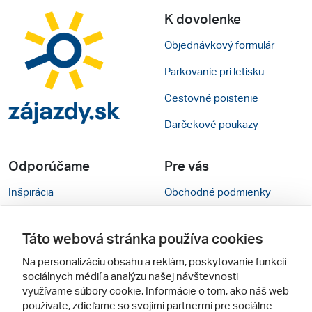
K dovolenke
Objednávkový formulár
Parkovanie pri letisku
Cestovné poistenie
Darčekové poukazy
Odporúčame
Pre vás
Inšpirácia
Obchodné podmienky
Rady na cestu
Kontakty
Táto webová stránka používa cookies
Cestovné kancelárie
Nastavenie cookies
Na personalizáciu obsahu a reklám, poskytovanie funkcií
Zájezdy.cz
Mobilná verzia webu
sociálnych médií a analýzu našej návštevnosti
využívame súbory cookie. Informácie o tom, ako náš web
používate, zdieľame so svojimi partnermi pre sociálne