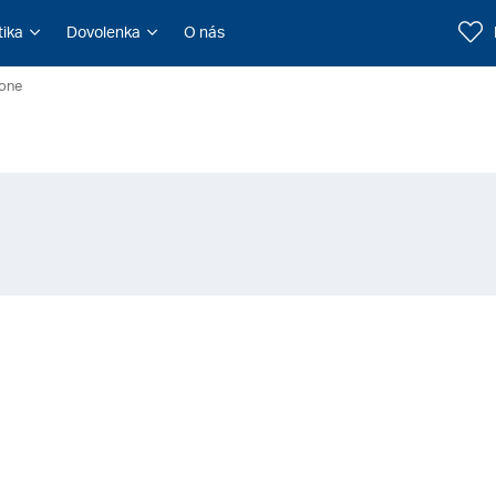
tika
Dovolenka
O nás
rone