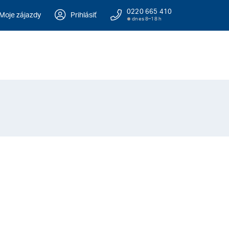
0220 665 410
Moje zájazdy
Prihlásiť
dnes 8–18 h