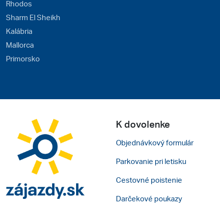
Rhodos
Sharm El Sheikh
Kalábria
Mallorca
Primorsko
K dovolenke
Objednávkový formulár
Parkovanie pri letisku
Cestovné poistenie
Darčekové poukazy