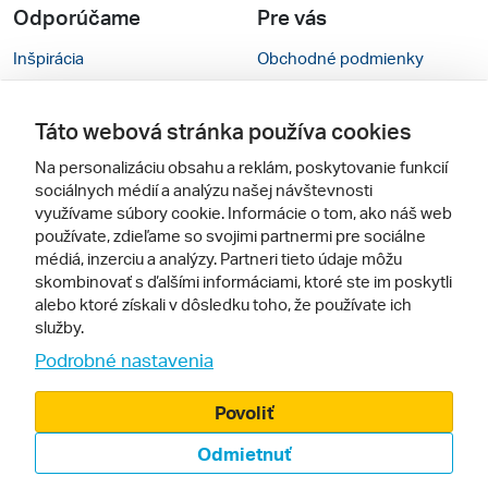
Odporúčame
Pre vás
Inšpirácia
Obchodné podmienky
Rady na cestu
Kontakty
Táto webová stránka používa cookies
Cestovné kancelárie
Nastavenie cookies
Na personalizáciu obsahu a reklám, poskytovanie funkcií
Zájezdy.cz
Mobilná verzia webu
sociálnych médií a analýzu našej návštevnosti
využívame súbory cookie. Informácie o tom, ako náš web
používate, zdieľame so svojimi partnermi pre sociálne
Sledujte nás
médiá, inzerciu a analýzy. Partneri tieto údaje môžu
skombinovať s ďalšími informáciami, ktoré ste im poskytli
alebo ktoré získali v dôsledku toho, že používate ich
služby.
Podrobné nastavenia
Povoliť
© 2005 - 2026, Zájazdy.sk,
Odmietnuť
spol. s r.o.