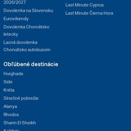
2026/2027
Last Minute Cyprus
Dovolenka na Slovensku
Last Minute Čierna Hora
Eurovíkendy
Dovolenka Chorvátsko
letecky
Lacná dovolenka
Chorvátsko autobusom
Obľúbené destinácie
Hurghada
Side
Kréta
Slnečné pobrežie
Alanya
Rhodos
Sharm El Sheikh
Kalábria