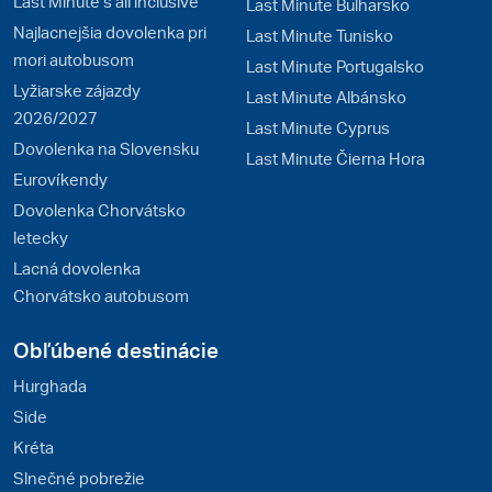
Last Minute s all inclusive
Last Minute Bulharsko
Najlacnejšia dovolenka pri
Last Minute Tunisko
mori autobusom
Last Minute Portugalsko
Lyžiarske zájazdy
Last Minute Albánsko
2026/2027
Last Minute Cyprus
Dovolenka na Slovensku
Last Minute Čierna Hora
Eurovíkendy
Dovolenka Chorvátsko
letecky
Lacná dovolenka
Chorvátsko autobusom
Obľúbené destinácie
Hurghada
Side
Kréta
Slnečné pobrežie