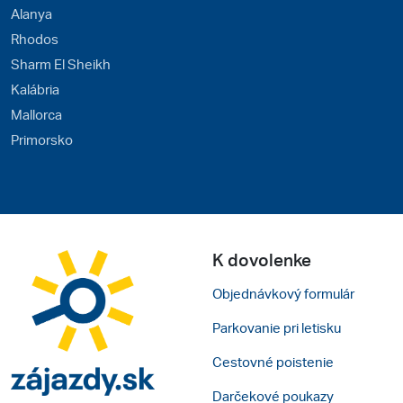
Alanya
Rhodos
Sharm El Sheikh
Kalábria
Mallorca
Primorsko
K dovolenke
Objednávkový formulár
Parkovanie pri letisku
Cestovné poistenie
Darčekové poukazy