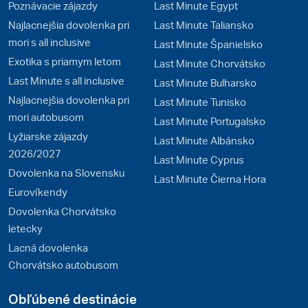
Poznávacie zájazdy
Last Minute Egypt
Najlacnejšia dovolenka pri
Last Minute Taliansko
mori s all inclusive
Last Minute Španielsko
Exotika s priamym letom
Last Minute Chorvátsko
Last Minute s all inclusive
Last Minute Bulharsko
Najlacnejšia dovolenka pri
Last Minute Tunisko
mori autobusom
Last Minute Portugalsko
Lyžiarske zájazdy
Last Minute Albánsko
2026/2027
Last Minute Cyprus
Dovolenka na Slovensku
Last Minute Čierna Hora
Eurovíkendy
Dovolenka Chorvátsko
letecky
Lacná dovolenka
Chorvátsko autobusom
Obľúbené destinácie