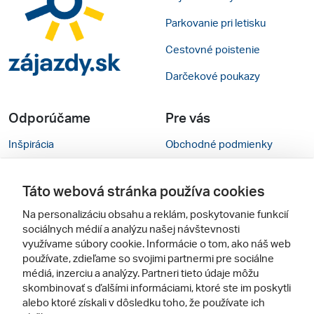
Parkovanie pri letisku
Cestovné poistenie
Darčekové poukazy
Odporúčame
Pre vás
Inšpirácia
Obchodné podmienky
Rady na cestu
Kontakty
Táto webová stránka používa cookies
Cestovné kancelárie
Nastavenie cookies
Na personalizáciu obsahu a reklám, poskytovanie funkcií
Zájezdy.cz
Mobilná verzia webu
sociálnych médií a analýzu našej návštevnosti
využívame súbory cookie. Informácie o tom, ako náš web
používate, zdieľame so svojimi partnermi pre sociálne
Sledujte nás
médiá, inzerciu a analýzy. Partneri tieto údaje môžu
skombinovať s ďalšími informáciami, ktoré ste im poskytli
alebo ktoré získali v dôsledku toho, že používate ich