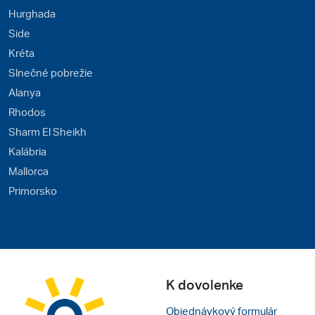
Hurghada
Side
Kréta
Slnečné pobrežie
Alanya
Rhodos
Sharm El Sheikh
Kalábria
Mallorca
Primorsko
K dovolenke
Objednávkový formulár