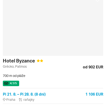
Hotel Byzance
Grécko, Patmos
od 902 EUR
700 m od pláže
4.1
/5
Pi 21. 8. – Pi 28. 8. (8 dní)
1 106 EUR
Praha
raňajky