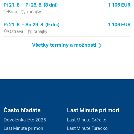
Pi 21. 8. – Pi 28. 8. (8 dní)
1 106 EUR
Brno
raňajky
Pi 21. 8. – So 29. 8. (9 dní)
1 106 EUR
Ostrava
raňajky
Všetky termíny a možnosti
Často hľadáte
Last Minute pri mori
Dovolenka leto 2026
Last Minute Grécko
Last Minute pri mori
Last Minute Turecko