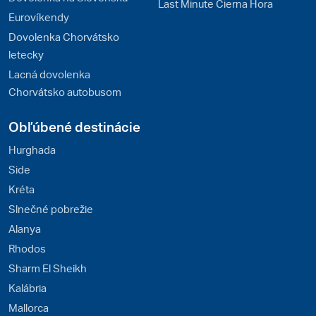
Last Minute Čierna Hora
Eurovíkendy
Dovolenka Chorvátsko
letecky
Lacná dovolenka
Chorvátsko autobusom
Obľúbené destinácie
Hurghada
Side
Kréta
Slnečné pobrežie
Alanya
Rhodos
Sharm El Sheikh
Kalábria
Mallorca