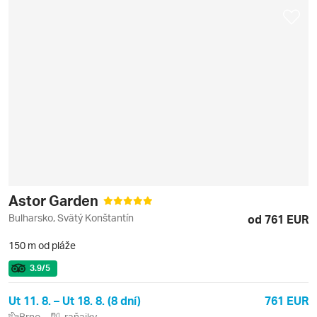
Astor Garden
Bulharsko, Svätý Konštantín
od 761 EUR
150 m od pláže
3.9
/5
Ut 11. 8. – Ut 18. 8. (8 dní)
761 EUR
Brno
raňajky